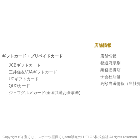
店舗情報
ギフトカード・プリペイドカード
店舗情報
都道府県別
JCBギフトカード
業務提携店
三井住友VJAギフトカード
子会社店舗
UCギフトカード
高額当選情報
（当社
QUOカード
ジェフグルメカード
(全国共通お食事券)
Copyright (C) 宝くじ、スポーツ振興くじtoto販売の
LUFLOS株式会社 All rights reserved.