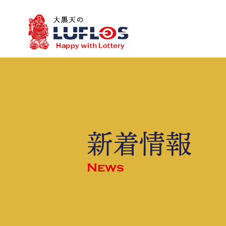
LOTO7
LOTO6
toto
JCBギフトカード
都道府県別
会社概要
三
新着情報
News