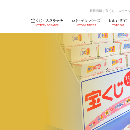
新着情報｜宝くじ、スポーツ
宝くじ・スクラッチ
ロト・ナンバーズ
toto・BIG
LOTTERY SCRATCH
LOTO NUMBERS
TOTO BIG
宝くじ
MINILOTO
BIG
スクラッチ
NUMBERS4
MEGABIG
NUMBER
WINNER
井住友VJAギフトカード
業務提携店
会社沿革
UCギフトカード
子会社店舗
組織図
QUOカード
高額当選
採用情報
（当社売場