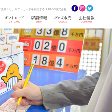
復興くじ、ギフトカードを販売するLUFLOS株式会社
ギフトカード
店舗情報
グッズ販売
会社情報
GIFTCARD
SHOP
GOODS
COMPANY
S3
ビンゴ5
情報
ジェフグルメカード(全国
共通お食事券)
）