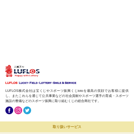
中しました！
2025.11.18
1585回MEGABIG抽選結果【ららぽーと横浜】2等 1873万9650円 的中し
ました！
2025.10.30
全1076回ハロウィンジャンボ抽選結果【高田馬場】2等 1億円 大的中しま
した！
2025.10.30
全107７回ハロウィンジャンボミニ抽選結果【アカマル】1等前後賞 5千万
300円 大的中しました！
LUFLOS株式会社は宝くじやスポーツ振興くじtotoを最高の笑顔でお客様に提供
2025.09.12
し、またこれらを通じて公共事業などの社会貢献やスポーツ選手の育成・スポーツ
施設の整備などのスポーツ振興に取り組むくじの総合商社です。
全1064回サマージャンボ抽選結果【フレスポ稲毛】2等 100万円 的中しま
した！
2025.08.29
取り扱いサービス
全1064回サマージャンボ抽選結果【有楽町】2等 100万円 5本的中しまし