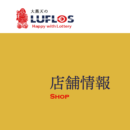
LOTO7
LOTO6
toto
JCBギフトカード
都道府県別
会社概要
三
店舗情報
Shop