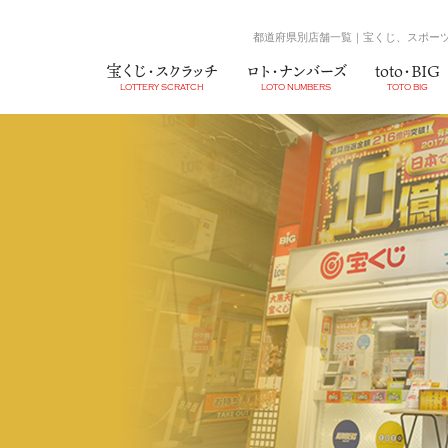
都道府県別店舗一覧｜宝くじ、スポーツ
宝くじ・スクラッチ
ロト・ナンバーズ
toto・BIG
LOTTERY SCRATCH
LOTO NUMBERS
TOTO BIG
宝くじ
MINILOTO
BIG
スクラッチ
NUMBERS4
MEGABIG
NUMBER
WINNER
井住友VJAギフトカード
業務提携店
会社沿革
UCギフトカード
子会社店舗
組織図
QUOカード
高額当選
採用情報
（当社売場