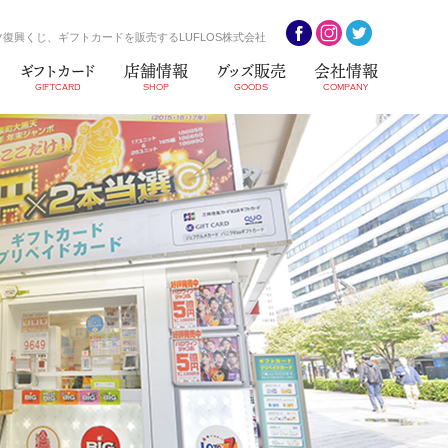
復興くじ、ギフトカードを販売するLUFLOS株式会社
ギフトカード
店舗情報
グッズ販売
会社情報
GIFTCARD
SHOP
GOODS
COMPANY
S3
ビンゴ5
情報
ジェフグルメカード(全国
共通お食事券)
）