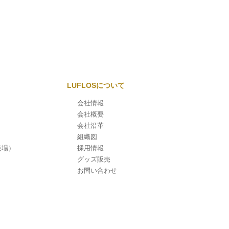
大的中しました！
2025.09.12
全1064回サマージャンボ抽選結果【フレ
スポ稲毛】2等 100万円 的中しました！
2025.08.29
全1064回サマージャンボ抽選結果【有楽
LUFLOSについて
町】2等 100万円 5本的中しました！
会社情報
会社概要
会社沿革
組織図
売場）
採用情報
グッズ販売
お問い合わせ