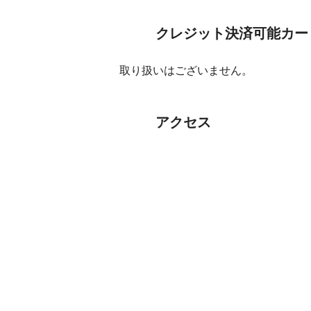
2017.01.12
全国706回 年
1,000万円 
クレジット決済可能カー
2016.01.05
全688回年末ジ
取り扱いはございません。
【SUNAMO】
アクセス
2015.03.20
全673回グリー
【SUNAMO】
3等100万円
見事大的中し
2014.08.05
全664回サマー
【SUNAMO】
1等6000万円
見事大的中し