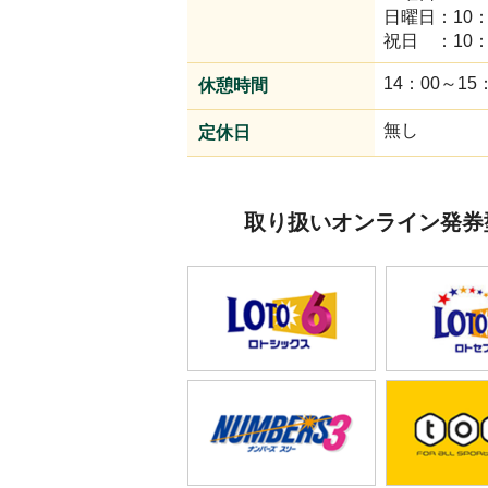
日曜日：10：
2023.06.23
全963回ドリームジャン
祝日 ：10：
14：00～15
休憩時間
2021.01.15
全863回年末ジ
中しました！
無し
定休日
2020.03.31
全828回202
中しました！
取り扱いオンライン発券
2020.01.10
全818回年末ジ
た！
2019.05.23
全788回ドリー
しました！
2019.01.16
全772回年末ジ