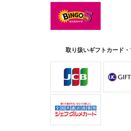
ました！
2018.05.17
全743回ドリー
した！
取り扱いギフトカード・
2018.03.16
全737回バレン
円的中しました
2018.01.11
全733回年末ジ
した！
2018.01.11
全731回年末ジ
た！