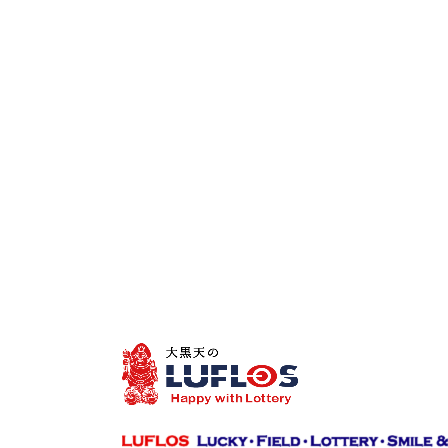
2014.03.17
全655回グリー
【SUNAMO】
3等100万円
見事大的中し