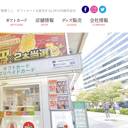
復興くじ、ギフトカードを販売するLUFLOS株式会社
ギフトカード
店舗情報
グッズ販売
会社情報
GIFTCARD
SHOP
GOODS
COMPANY
S3
ビンゴ5
情報
ジェフグルメカード(全国
共通お食事券)
）