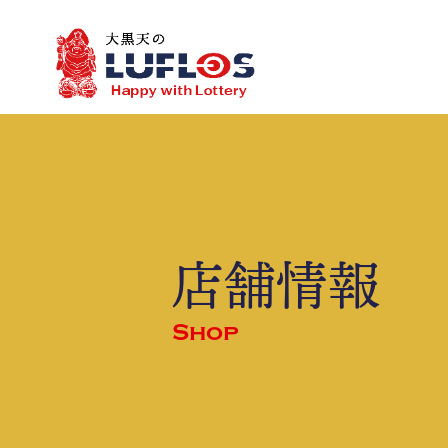
LOTO7
LOTO6
toto
JCBギフトカード
都道府県別
会社概要
三
店舗情報
Shop