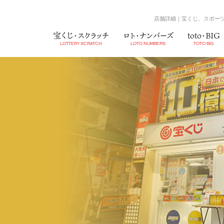
店舗詳細｜宝くじ、スポーツ
宝くじ・スクラッチ
ロト・ナンバーズ
toto・BIG
LOTTERY SCRATCH
LOTO NUMBERS
TOTO BIG
宝くじ
MINILOTO
BIG
スクラッチ
NUMBERS4
MEGABIG
NUMBER
WINNER
井住友VJAギフトカード
業務提携店
会社沿革
UCギフトカード
子会社店舗
組織図
QUOカード
高額当選
採用情報
（当社売場