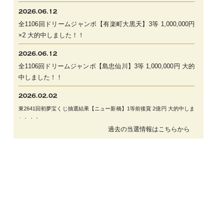
2026.06.12
全1106回ドリームジャンボ【有楽町大黒天】3等 1,000,000円
×2 大的中しました！！
2026.06.12
全1106回ドリームジャンボ【島忠仙川】3等 1,000,000円 大的
中しました！！
2026.02.02
東2641回初夢宝くじ抽選結果【ニュー新橋】1等前後賞 2億円 大
的中しま
した！！
過去の当選情報はこちらから
2026.01.19
全658回ロト７【ヒバリヤ生鮮市場高部】 2等11,109,000円 的
中しました！
2025.11.18
1585回MEGABIG抽選結果【ららぽーと横浜】2等 1873万9650円 的中し
ました！