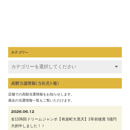
全731回年末ジャンボ抽選結果【フレスポ国
立】3等100万円的中しました！
2015.06.15
全679回ドリームジャンボミニ7000万抽選結果
【フレスポ国立】
2等700万円
カテゴリー
見事大的中しました！！！
高額当選情報（当社売り場）
店舗での高額当選情報をお知らせします。
過去の当選情報一覧もご覧いただけます。
2026.06.12
全1106回ドリームジャンボ【有楽町大黒天】1等前後賞 5億円
大的中しました！！