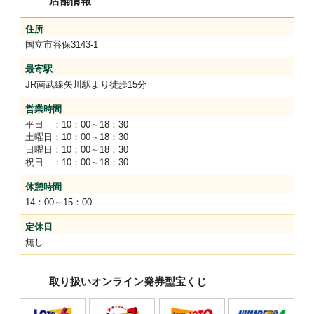
店舗情報
しました！
住所
2023.11.10
国立市谷保3143-1
全978回ハロウィンジャンボ抽選結果【フレスポ国立】3等100万円的
最寄駅
中しました！
JR南武線矢川駅より徒歩15分
営業時間
2023.01.19
平日 ：10：00～18：30
全946回年末ジャンボミニ抽選結果【フレスポ国立
】2等100万円的中
土曜日：10：00～18：30
日曜日：10：00～18：30
しました！
祝日 ：10：00～18：30
2020.01.10
休憩時間
全818回年末ジャンボ抽選結果【フレスポ国
14：00～15：00
立】3等100万円的中しました！
定休日
無し
2019.11.15
全812回ハロウィンジャンボミニ抽選結果【フ
取り扱いオンライン発券型宝くじ
レスポ国立】2等100万円的中しました！