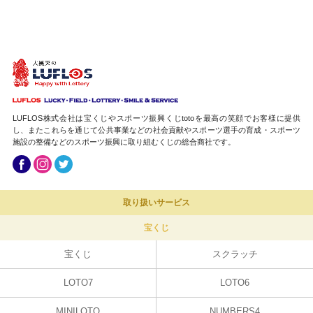
2025.10.30
全1076回ハロウィンジャンボ抽選結果【高田馬場】2等 1億円 大的中しま
した！
2025.10.30
全107７回ハロウィンジャンボミニ抽選結果【アカマル】1等前後賞 5千万
300円 大的中しました！
LUFLOS株式会社は宝くじやスポーツ振興くじtotoを最高の笑顔でお客様に提供
2025.09.12
し、またこれらを通じて公共事業などの社会貢献やスポーツ選手の育成・スポーツ
施設の整備などのスポーツ振興に取り組むくじの総合商社です。
全1064回サマージャンボ抽選結果【フレスポ稲毛】2等 100万円 的中しま
した！
2025.08.29
取り扱いサービス
全1064回サマージャンボ抽選結果【有楽町】2等 100万円 5本的中しまし
た！
宝くじ
宝くじ
スクラッチ
LOTO7
LOTO6
MINILOTO
NUMBERS4